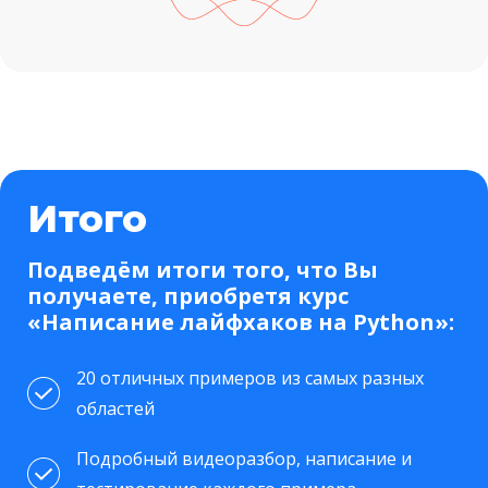
Итого
Подведём итоги того, что Вы
получаете, приобретя курс
«Написание лайфхаков на Python»:
20 отличных примеров из самых разных
областей
Подробный видеоразбор, написание и