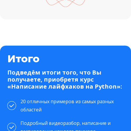
Итого
Подведём итоги того, что Вы
получаете, приобретя курс
«Написание лайфхаков на Python»:
20 отличных примеров из самых разных
областей
Подробный видеоразбор, написание и