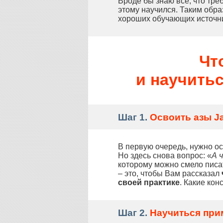
Вроде бы знаю всё, что тре
этому научился. Таким обра
хороших обучающих источн
Чт
и научитьс
Шаг 1.
Освоить азы Ja
В первую очередь, нужно ос
Но здесь снова вопрос: «
А 
которому можно смело писат
– это, чтобы Вам рассказал
своей практике
. Какие ко
Шаг 2.
Научиться прим