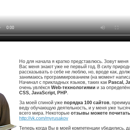
Но для начала я кратко представлюсь. Зовут меня
Вас меня знают уже не первый год. В силу природ
рассказывать о себе не люблю, но, вроде как, долж
занимаюсь программированием (на момент написа
Начинал с прикладных языков, таких как
Pascal, J
очень увлёкся
Web-технологиями
и за определён
CSS, JavaScript, PHP
.
За моей спиной уже
порядка 100 сайтов
, преимущ
веду обучающую деятельность, и у меня уже тыся
всего мира. Некоторые
отзывы можете почитат
http://vk.com/myrusakov
Теперь когда Вы в моей компетенции убедились, да