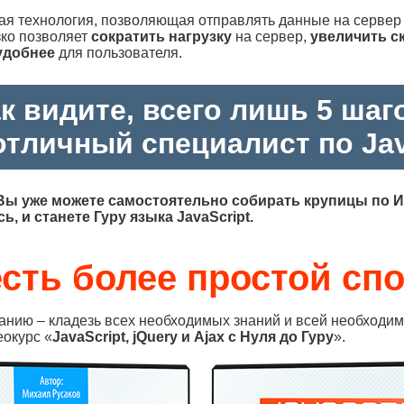
вая технология, позволяющая отправлять данные на сервер 
зко позволяет
сократить нагрузку
на сервер,
увеличить с
удобнее
для пользователя.
к видите, всего лишь 5 шаг
отличный специалист по Jav
Вы уже можете самостоятельно собирать крупицы по И
, и станете Гуру языка JavaScript.
есть более простой спо
ию – кладезь всех необходимых знаний и всей необходимой
еокурс «
JavaScript, jQuery и Ajax с Нуля до Гуру
».