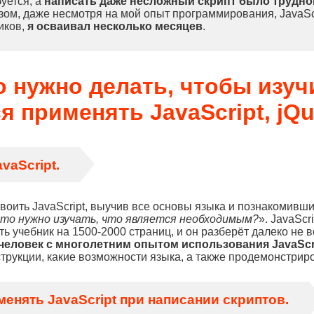
буется, а
написать даже несложный скрипт было трудно
зом, даже несмотря на мой опыт программирования, JavaScri
иков,
я осваивал несколько месяцев
.
о нужно делать, чтобы изуч
я применять JavaScript, jQu
vaScript.
воить JavaScript, выучив все основы языка и познакомивш
что нужно изучать, что является необходимым?
». JavaScr
ь учебник на 1500-2000 страниц, и он разберёт далеко не
человек с многолетним опытом использования JavaScri
нструкции, какие возможности языка, а также продемонстри
енять JavaScript при написании скриптов.