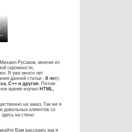
 Михаил Русаков, многие из
ной скромности,
ен. Я уже много лет
ния данной статьи -
8 лет
).
ava, C++ и другие
. Потом
ное время изучил
HTML,
ественно на заказ. Так же я
чи довольных клиентов со
ь
здесь на стене:
вайте Вам расскажу, как я