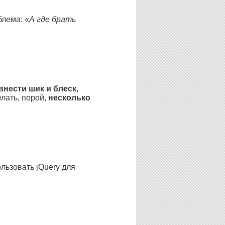
блема: «
А где брать
внести шик и блеск,
елать, порой,
несколько
ользовать jQuery для