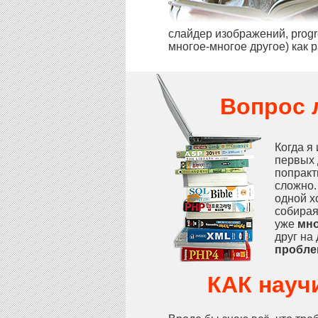
слайдер изображений, prog
многое-многое другое) как 
Вопрос л
Когда я
первых 
попракт
сложно.
одной х
собирая
уже
мно
друг на
пробле
КАК науч