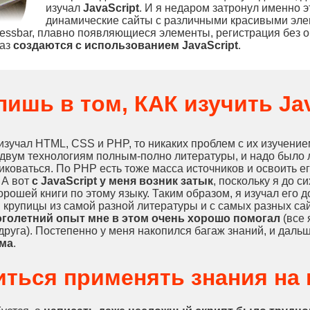
изучал
JavaScript
. И я недаром затронул именно э
динамические сайты с различными красивыми эле
ressbar, плавно появляющиеся элементы, регистрация без 
раз
создаются с использованием JavaScript
.
ишь в том, КАК изучить Ja
 изучал HTML, CSS и PHP, то никаких проблем с их изучение
двум технологиям полным-полно литературы, и надо было
иковаться. По PHP есть тоже масса источников и освоить его
 А вот
с JavaScript у меня возник затык
, поскольку я до с
орошей книги по этому языку. Таким образом, я изучал его 
 крупицы из самой разной литературы и с самых разных сай
голетний опыт мне в этом очень хорошо помогал
(все 
 друга). Постепенно у меня накопился багаж знаний, и даль
ма
.
иться применять знания на 