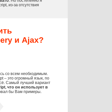
вато
. Но постепенно я
pt, из-за отсутствия
ить
ery и Ajax?
ись со всем необходимым.
ipt – это огромный язык, по
 всё. Самый лучший вариант
pt, что он использует в
ровал бы Вам примеры.