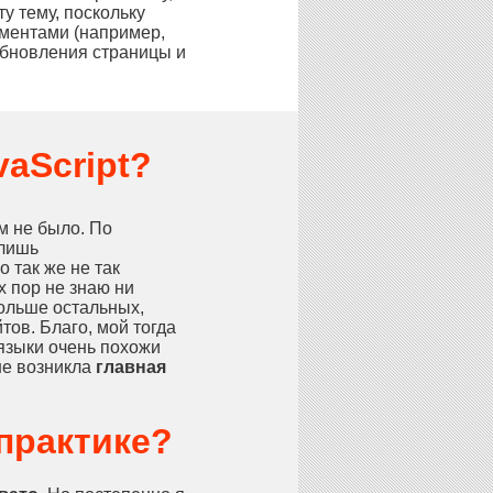
ту тему, поскольку
ментами (например,
обновления страницы и
vaScript?
м не было. По
 лишь
 так же не так
их пор не знаю ни
дольше остальных,
тов. Благо, мой тогда
языки очень похожи
ше возникла
главная
практике?