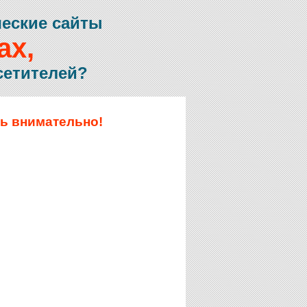
ческие сайты
ax,
сетителей?
нь внимательно!