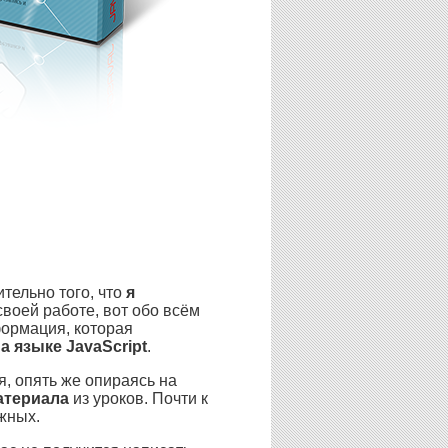
ительно того, что
я
 своей работе, вот обо всём
формация, которая
 языке JavaScript
.
я, опять же опираясь на
атериала
из уроков. Почти к
жных.