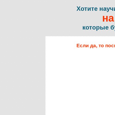
Хотите науч
на
которые б
Если да, то по