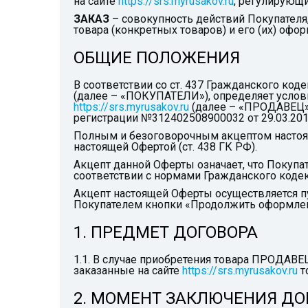
на сайте
https://srs.myrusakov.ru
, регулирующи
ЗАКАЗ
– совокупность действий Покупателя,
товара (конкретных товаров) и его (их) оф
ОБЩИЕ ПОЛОЖЕНИЯ
В соответствии со ст. 437 Гражданского ко
(далее – «ПОКУПАТЕЛИ»), определяет усло
https://srs.myrusakov.ru
(далее – «ПРОДАВЕЦ»)
регистрации №312402508900032 от 29.03.2012
Полным и безоговорочным акцептом настоя
настоящей Офертой (ст. 438 ГК РФ).
Акцепт данной Оферты означает, что Покупа
соответствии с нормами Гражданского коде
Акцепт настоящей Оферты осуществляется пу
Покупателем кнопки «Продолжить оформлени
1. ПРЕДМЕТ ДОГОВОРА
1.1. В случае приобретения товара ПРОДАВ
заказанные на сайте
https://srs.myrusakov.ru
т
2. МОМЕНТ ЗАКЛЮЧЕНИЯ ДО