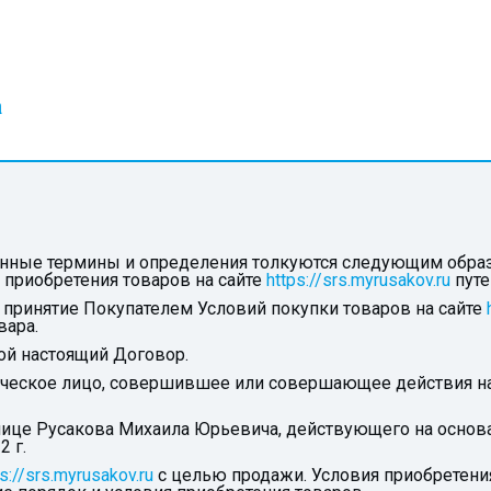
а
нные термины и определения толкуются следующим образ
 приобретения товаров на сайте
https://srs.myrusakov.ru
путе
 принятие Покупателем Условий покупки товаров на сайте
вара.
й настоящий Договор.
ческое лицо, совершившее или совершающее действия нап
 лице Русакова Михаила Юрьевича, действующего на основ
 г.
s://srs.myrusakov.ru
с целью продажи. Условия приобретени