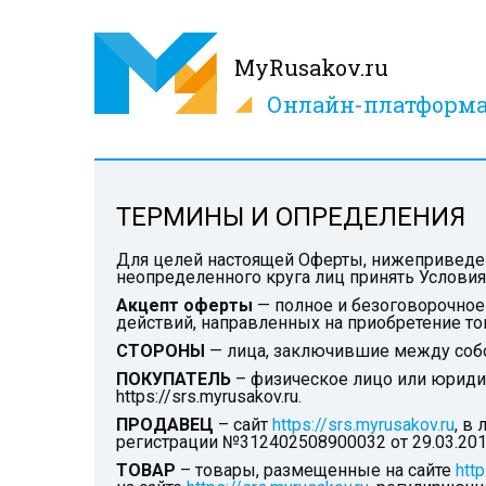
MyRusakov.ru
Онлайн-платформ
ТЕРМИНЫ И ОПРЕДЕЛЕНИЯ
Для целей настоящей Оферты, нижеприведе
неопределенного круга лиц принять Условия
Акцепт оферты
— полное и безоговорочное
действий, направленных на приобретение то
СТОРОНЫ
— лица, заключившие между собо
ПОКУПАТЕЛЬ
– физическое лицо или юриди
https://srs.myrusakov.ru.
ПРОДАВЕЦ
– сайт
https://srs.myrusakov.ru
, в
регистрации №312402508900032 от 29.03.2012
ТОВАР
– товары, размещенные на сайте
http