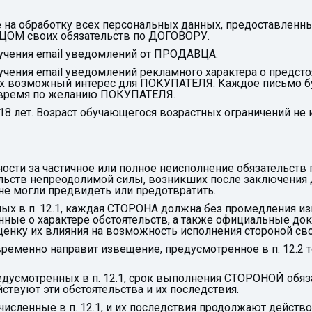
 на обработку всех персональных данных, предоставленны
ЦОМ своих обязательств по ДОГОВОРУ.
учения email уведомлений от ПРОДАВЦА.
чения email уведомлений рекламного характера о предсто
х возможный интерес для ПОКУПАТЕЛЯ. Каждое письмо б
 время по желанию ПОКУПАТЕЛЯ.
8 лет. Возраст обучающегося возрастных ограничений не 
ности за частичное или полное неисполнение обязательств
льств непреодолимой силы, возникших после заключения Д
не могли предвидеть или предотвратить.
нных в п. 12.1, каждая СТОРОНА должна без промедления и
ые о характере обстоятельств, а также официальные до
ценку их влияния на возможность исполнения стороной сво
ременно направит извещение, предусмотренное в п. 12.2 т
предусмотренных в п. 12.1, срок выполнения СТОРОНОЙ обя
ствуют эти обстоятельства и их последствия.
ечисленные в п. 12.1, и их последствия продолжают действ