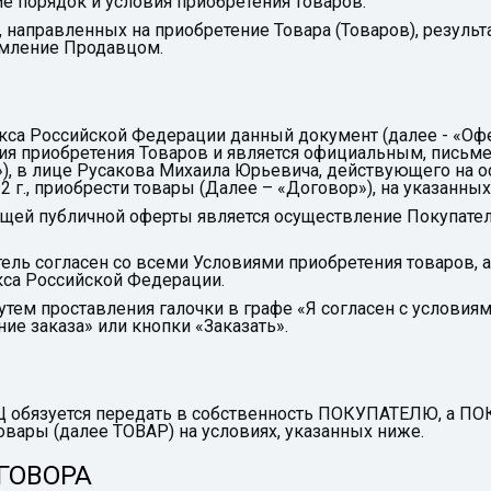
е порядок и условия приобретения товаров.
 направленных на приобретение Товара (Товаров), резуль
ормление Продавцом.
декса Российской Федерации данный документ (далее - «О
вия приобретения Товаров и является официальным, пись
, в лице Русакова Михаила Юрьевича, действующего на о
 г., приобрести товары (Далее – «Договор»), на указанных
щей публичной оферты является осуществление Покупател
тель согласен со всеми Условиями приобретения товаров,
кса Российской Федерации.
тем проставления галочки в графе «Я согласен с условиям
е заказа» или кнопки «Заказать».
ЕЦ обязуется передать в собственность ПОКУПАТЕЛЮ, а ПО
овары (далее ТОВАР) на условиях, указанных ниже.
ГОВОРА