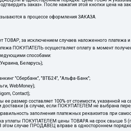
Подтвердить заказ». После нажатия этой кнопки цена н
казываются в процессе оформления ЗАКАЗА.
 ТОВАР, за исключением случаев наложенного платежа и к
платежа ПОКУПАТЕЛЬ осуществляет оплату в момент получе
следующими способами:
 Украина, Беларусь);
нкинг "Сбербанк", "ВТБ24", "Альфа-Банк";
ньги, WebMoney);
gom, Contact);
 ее размер составляет 100% от стоимости, указанной на с
и доставки (в случае, если ПОКУПАТЕЛЕМ не выбрана пере
 правильность заполнения платежных реквизитов при само
чка уплаты ПОКУПАТЕЛЕМ цены ТОВАРА на срок свыше 5 (п
В этом случае ПРОДАВЕЦ вправе в одностороннем порядке 