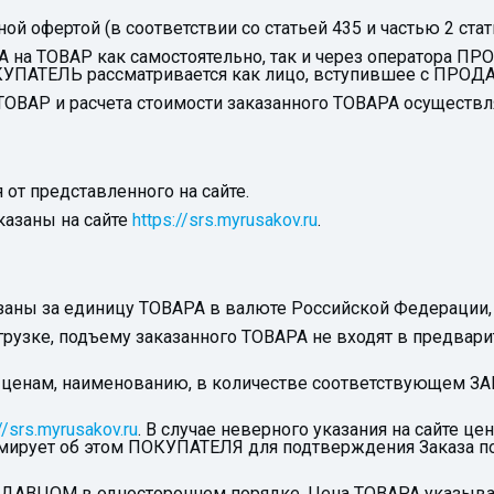
ной офертой (в соответствии со статьей 435 и частью 2 ста
на ТОВАР как самостоятельно, так и через оператора ПР
ОКУПАТЕЛЬ рассматривается как лицо, вступившее с ПРО
ВАР и расчета стоимости заказанного ТОВАРА осуществля
 от представленного на сайте.
казаны на сайте
https://srs.myrusakov.ru
.
заны за единицу ТОВАРА в валюте Российской Федерации,
азгрузке, подъему заказанного ТОВАРА не входят в предвар
ценам, наименованию, в количестве соответствующем ЗА
//srs.myrusakov.ru
. В случае неверного указания на сайте 
рует об этом ПОКУПАТЕЛЯ для подтверждения Заказа по
ОДАВЦОМ в одностороннем порядке. Цена ТОВАРА указывае