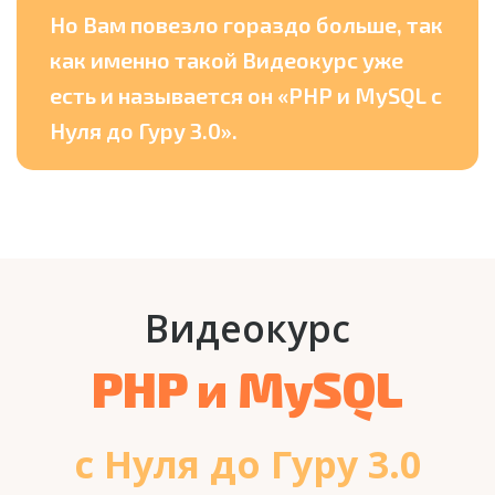
Но Вам повезло гораздо больше, так
как именно такой Видеокурс уже
есть и называется он «PHP и MySQL с
Нуля до Гуру 3.0».
Видеокурс
PHP и MySQL
с Нуля до Гуру 3.0