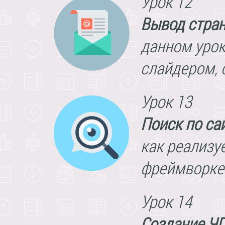
Урок 12
Вывод стра
данном урок
слайдером, 
Урок 13
Поиск по са
как реализуе
фреймворке 
Урок 14
Создание Ч