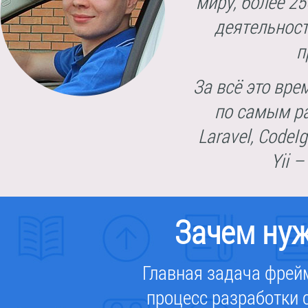
миру, более 2
деятельност
п
За всё это вре
по самым р
Laravel, CodeI
Yii 
Зачем ну
Главная задача фрейм
процесс разработки с