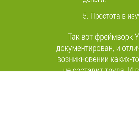
5. Простота в изу
Так вот фреймворк Y
документирован, и отли
возникновении каких-то
не составит труда. И 
работодателей Yii встр
подходит как для круп
маленьких. Но есть оди
сложность в изучении. 
например, тот же CakeP