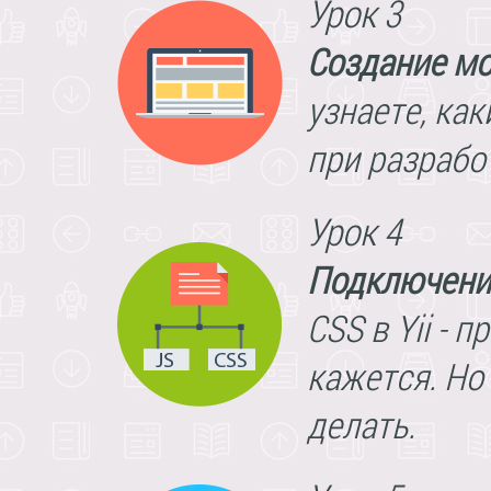
Урок 3
Создание м
узнаете, ка
при разрабо
Урок 4
Подключение
CSS в Yii - 
кажется. Но
делать.