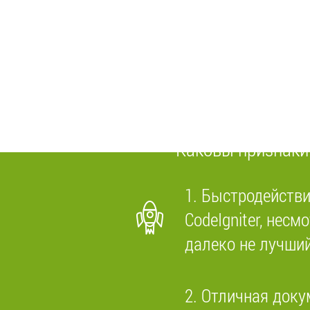
Почему
Я знаю много различных
практике далеко не оди
их пл
Каковы признаки
1. Быстродействи
CodeIgniter, несм
далеко не лучши
2. Отличная доку