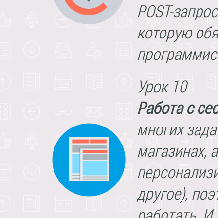
POST-запрос
которую обя
программис
Урок 10
Работа с се
многих зада
магазинах, 
персонализ
другое), по
работать. И 