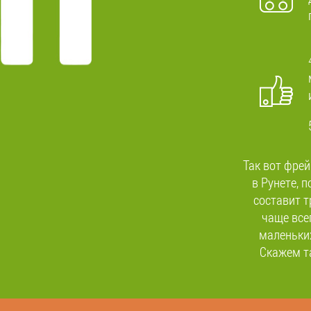
Так вот фрей
в Рунете, 
составит т
чаще всег
маленьких
Скажем та