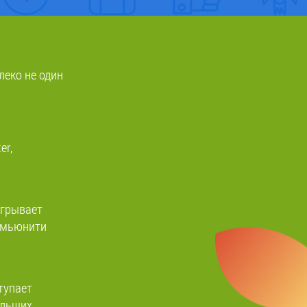
леко не один
er,
игрывает
комьюнити
тупает
ольших