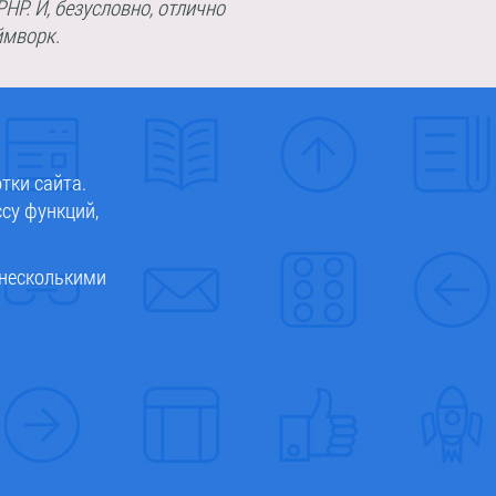
PHP. И, безусловно, отлично
ймворк.
тки сайта.
су функций,
 несколькими