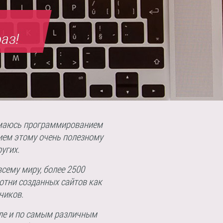
нимаюсь программированием
ием этому очень полезному
угих.
сему миру, более 2500
отни созданных сайтов как
чиков.
сле и по самым различным