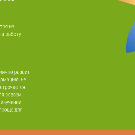
отря на
на работу
тлично развит
ормацию, не
встречается
для совсем
 изучении.
 проще для