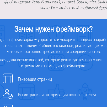
фреймворкам: Zend Framework, Laravel, CodeIgniter, Cake
знаю Yii – мой самый любимый фре
Зачем нужен фреймворк?
адача фреймворка – упростить и ускорить процесс разрабо
я это за счёт наличия библиотек классов, реализующих мас
которые постоянно требуются при создании сайтов.
лая доля возможностей, которые реализуются всего лишь
строчками с помощью фреймворка:
Генерация страниц
Регистрация и авторизация пользователей